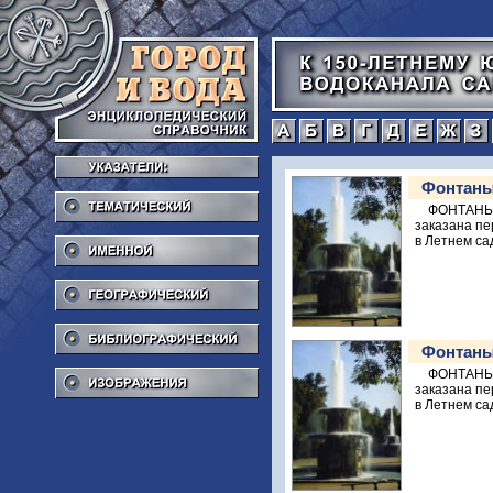
а
б
в
г
Тематический
Фонтаны
ФОНТАНЫ. 
заказана пе
Именной
в Летнем сад
Географический
Библиографический
Фонтаны
Изображения
ФОНТАНЫ. 
заказана пе
в Летнем сад