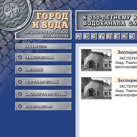
а
б
в
г
Тематический
Экспери
ЭКСПЕРИ
Акад. Павло
Именной
многопрофил
Географический
Экспери
ЭКСПЕРИ
Библиографический
Акад. Павло
многопрофил
Изображения