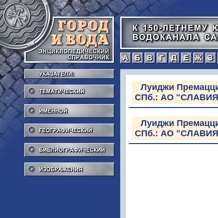
а
б
в
г
Тематический
Луиджи Премацци.
СПб.: АО "СЛАВИЯ"
Именной
Географический
Луиджи Премацци.
СПб.: АО "СЛАВИЯ"
Библиографический
Изображения