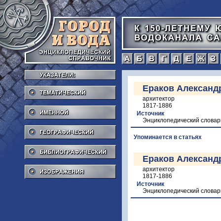
а
б
в
г
Тематический
Ераков Александ
архитектор
Именной
1817-1886
Источник
Энциклопедический словар
Географический
Упоминается в статьях
Библиографический
Ераков Александ
Изображения
архитектор
1817-1886
Источник
Энциклопедический словар