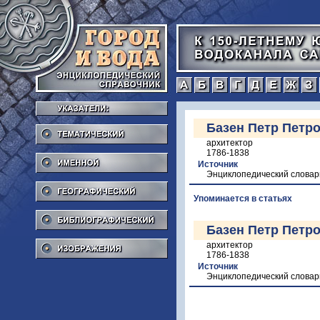
а
б
в
г
Тематический
Базен Петр Петр
архитектор
Именной
1786-1838
Источник
Энциклопедический словар
Географический
Упоминается в статьях
Библиографический
Базен Петр Петр
Изображения
архитектор
1786-1838
Источник
Энциклопедический словар