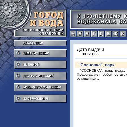
а
б
в
г
Тематический
Дата выдачи
30.12.1999
Именной
"Сосновка", парк
Географический
"СОСНОВКА", парк между 
Представляет собой остато
оставшийся...
Библиографический
Изображения