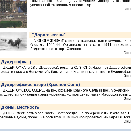
Помещается в быв. здании компании "Зингер": 7-этажное
увенчанной стеклянным шаром, - яр...
Энц
"Дорога жизни"
"ДОРОГА ЖИЗНИ" единств. транспортная коммуникация, с
блокады 1941-44. Организована в сент. 1941, проходил
Ладожское оз. и порт Осинове...
Энц
Дудергофка, р.
ДУДЕРГОФКА (в 18 в. Дудоровка), река на Ю.-З. СПб. Назв. - от Дудергофск
озера, впадала в Невскую губу близ устья р. Красненькой, ныне - в Дудергофский
Энц
Дудергофское озеро (Красное Село)
ДУДЕРГОФСКОЕ ОЗЕРО, на юж. окраине Красного Села (в пос. Можайский и
м. Естеств. понижение среди моренных холмов центр. части Ижорской возвыш
Энц
Дюны, местность
ДЮНЫ, местность в сев. части Сестрорецка, на побережье Финского зал. Н
песчаные дюны, поросшие сосняком. В 1918-40 по протекающей через Д. Ржав
Энц