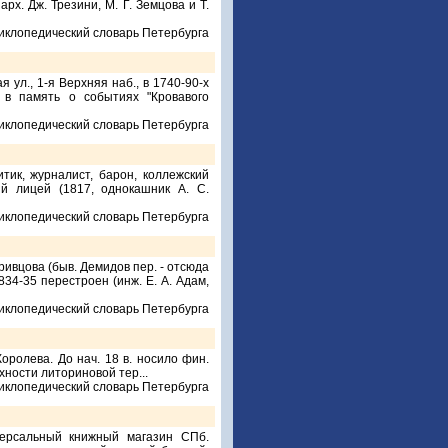
рх. Дж. Трезини, М. Г. Земцова и Т.
иклопедический словарь Петербурга
., 1-я Верхняя наб., в 1740-90-х
, в память о событиях "Кровавого
иклопедический словарь Петербурга
тик, журналист, барон, коллежский
ий лицей (1817, однокашник А. С.
иклопедический словарь Петербурга
ивцова (быв. Демидов пер. - отсюда
834-35 перестроен (инж. E. А. Адам,
иклопедический словарь Петербурга
оролева. До нач. 18 в. носило фин.
хности литориновой тер...
иклопедический словарь Петербурга
версальный книжный магазин СПб.