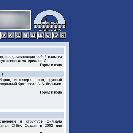
р
с
т
у
ф
х
ц
ч
ш
щ
э
ю
я
ия, представляющие собой валы из
усственных материалов. Д....
Город и вода
.)
арон, инженер-генерал, крупный
юродный брат поэта А. А. Дельвига.
Город и вода
деление в структуре филиала
канал СПб». Создан в 2002 для
.