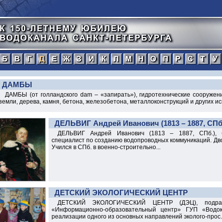
а
б
в
г
д
е
ж
з
и
к
л
м
н
о
п
тический
ДАМБЫ
ДАМБЫ (от голландского dam – «запирать»), гидротехнические сооружен
земли, дерева, камня, бетона, железобетона, металлоконструкций и других иск
ДЕЛЬВИГ Андрей Иванович (1813 – 1887, СПб
ДЕЛЬВИГ Андрей Иванович (1813 – 1887, СПб.), б
специалист по созданию водопроводных коммуникаций. Дво
Учился в СПб. в военно-строительно...
ДЕТСКИЙ ЭКОЛОГИЧЕСКИЙ ЦЕНТР
ДЕТСКИЙ ЭКОЛОГИЧЕСКИЙ ЦЕНТР (ДЭЦ), подраз
«Информационно-образовательный центр» ГУП «Водо
реализации одного из основных направлений эколого-прос..