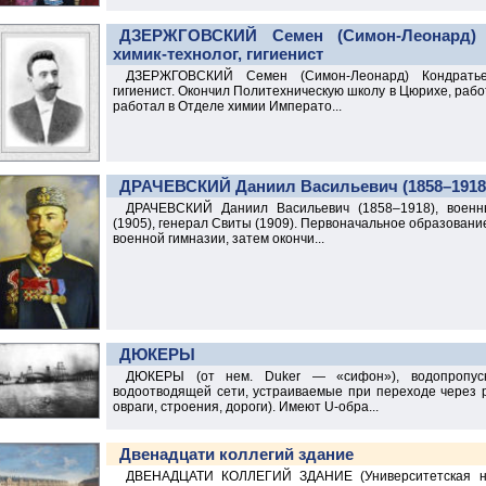
нной
ДЗЕРЖГОВСКИЙ Семен (Симон-Леонард) Ко
химик-технолог, гигиенист
рафический
ДЗЕРЖГОВСКИЙ Семен (Симон-Леонард) Кондратьеви
гигиенист. Окончил Политехническую школу в Цюрихе, работ
работал в Отделе химии Императо...
иографический
ражения
ДРАЧЕВСКИЙ Даниил Васильевич (1858–1918
ДРАЧЕВСКИЙ Даниил Васильевич (1858–1918), военны
(1905), генерал Свиты (1909). Первоначальное образовани
военной гимназии, затем окончи...
ДЮКЕРЫ
ДЮКЕРЫ (от нем. Duker — «сифон»), водопропус
водоотводящей сети, устраиваемые при переходе через р
овраги, строения, дороги). Имеют U-обра...
Двенадцати коллегий здание
ДВЕНАДЦАТИ КОЛЛЕГИЙ ЗДАНИЕ (Университетская наб.