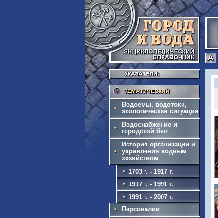
Тема
Водоемы, водотоки,
экологическая ситуация
Водоснабжение и
городской быт
История организации и
управления водным
хозяйством
1703 г. - 1917 г.
1917 г. - 1991 г.
1991 г. - 2007 г.
Персоналии