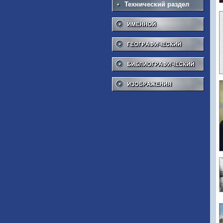
Технический раздел
Име
Геог
Библ
Изоб