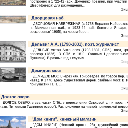
построено в 1722-42 (арх. Доменико Трезини, при участии а
Швертфегера) для размещения...
Энц
Дворцовая наб.
ДВОРЦОВАЯ НАБЕРЕЖНАЯ (с 1738 Верхняя Набережная ул
гг. Миллионная наб., в 1923-44 наб. Девятого Января
воскресенья" 1905), на левом бере...
Энц
Дельвиг А.А. (1798-1831), поэт, журналист
ДЕЛЬВИГ Антон Антонович (1798-1831, СПб.), поэт, кри
асессор (1826). В СПб. с 1811. Окончил Царскосельск
Пушкина). В разные годы служил...
Энц
Демидов мост
ДЕМИДОВ МОСТ, через кан. Грибоедова, по трассе пер. Гр
назв.). К 1776 здесь существовал дерев. свайный мост. В 1
при участии П. П. ...
Энц
Долгое озеро
ДОЛГОЕ ОЗЕРО, в сев. части СПб., у пересечения Ольховой ул. и просп. К
назв. Питкяярви ("длинное озеро"). Расположено на низкой приморской повер
Энц
"Дом книги", книжный магазин
"ДОМ КНИГИ" (Невский просп., 28), крупнейший уни