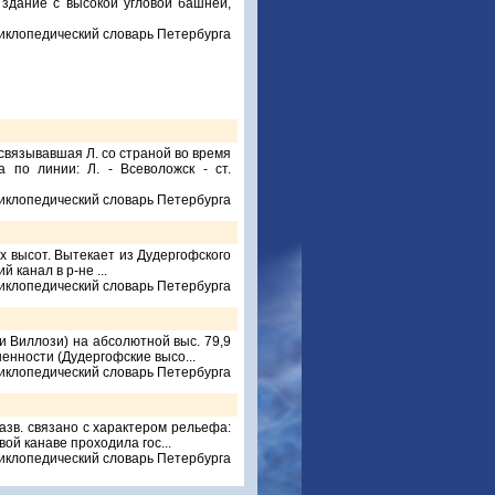
 здание с высокой угловой башней,
иклопедический словарь Петербурга
вязывавшая Л. со страной во время
а по линии: Л. - Всеволожск - ст.
иклопедический словарь Петербурга
их высот. Вытекает из Дудергофского
 канал в р-не ...
иклопедический словарь Петербурга
 Виллози) на абсолютной выс. 79,9
енности (Дудергофские высо...
иклопедический словарь Петербурга
азв. связано с характером рельефа:
ой канаве проходила гос...
иклопедический словарь Петербурга