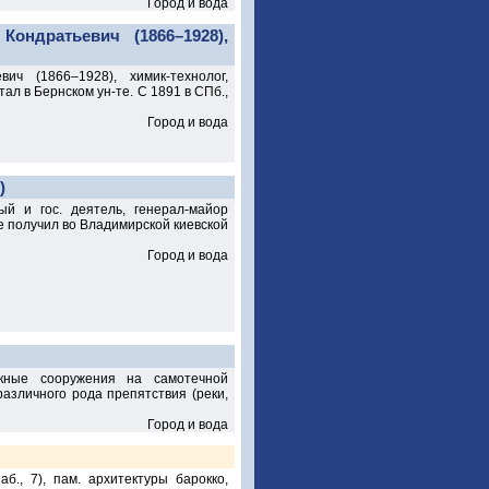
Город и вода
ндратьевич (1866–1928),
ч (1866–1928), химик-технолог,
ал в Бернском ун-те. С 1891 в СПб.,
Город и вода
)
й и гос. деятель, генерал-майор
е получил во Владимирской киевской
Город и вода
кные сооружения на самотечной
азличного рода препятствия (реки,
Город и вода
, 7), пам. архитектуры барокко,